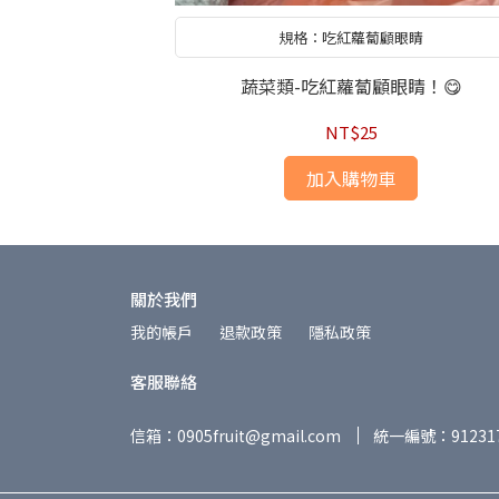
好吃有甜
規格：吃紅蘿蔔顧眼睛
龍果😋
蔬菜類-吃紅蘿蔔顧眼睛！😋
NT$25
加入購物車
關於我們
我的帳戶
退款政策
隱私政策
客服聯絡
信箱：0905fruit@gmail.com
統一編號：91231