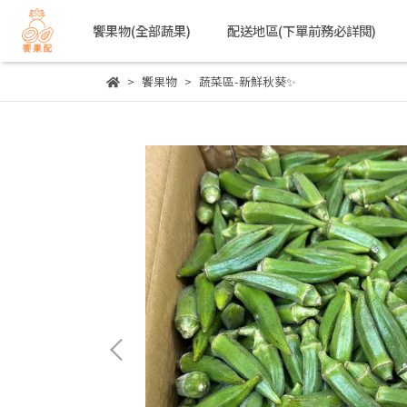
饗果物(全部蔬果)
配送地區(下單前務必詳閱)
饗果物
蔬菜區-新鮮秋葵✨