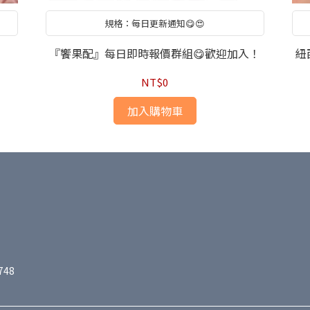
規格：每日更新通知😋😍
『饗果配』每日即時報價群組😋歡迎加入！
紐
NT$0
加入購物車
748