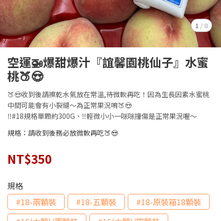
1
/
8
空運🚁爆甜爆汁『誼馨園桃仙子』水蜜
桃🍑😍
🍑😍收到後請擦乾水氣放在常溫,待微軟再吃！因為生長因素水蜜桃
中間可能會有小裂縫～為正常果況唷🍑😍
‼️#18規格單顆約300G、‼️輕微小小一咪咪撞傷是正常果況喔～
規格：請收到後務必放微軟再吃🍑😍
NT$350
規格
#18-兩顆裝
#18-五顆裝
#18-原裝箱18顆裝