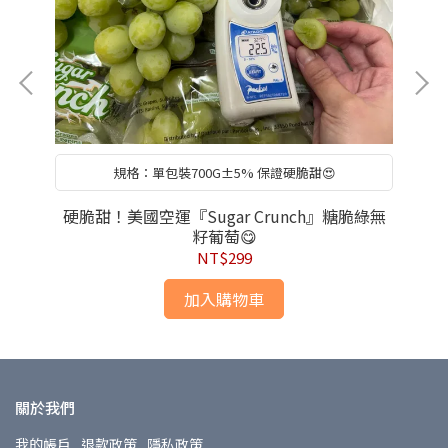
規格：單包裝700G±5% 保證硬脆甜😍
硬脆甜！美國空運『Sugar Crunch』糖脆綠無
籽葡萄😋
NT$299
加入購物車
關於我們
我的帳戶
退款政策
隱私政策