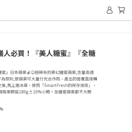
蟻人必買！『美人糖蜜』『全糖
蜜』日本蘋果🍎😋極稀有的夢幻糖蜜蘋果,含量高達
葉子為原則,使蘋果可大量行光合作用，產出的營養直接轉
,馬上進冰庫，使用「SmartFresh的保存技術」，
規格單顆裝180g±10%小顆。全糖蜜蘋果都不大顆
%