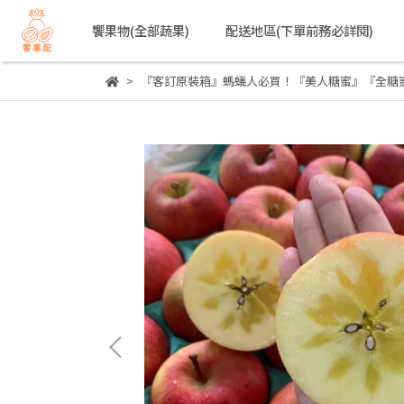
饗果物(全部蔬果)
配送地區(下單前務必詳閱)
『客訂原裝箱』螞蟻人必買！『美人糖蜜』『全糖蜜