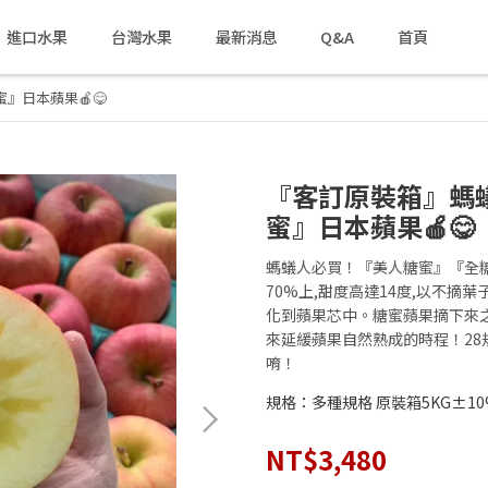
進口水果
台灣水果
最新消息
Q&A
首頁
』日本蘋果🍎😋
『客訂原裝箱』螞
蜜』日本蘋果🍎😋
螞蟻人必買！『美人糖蜜』『全糖
70%上,甜度高達14度,以不摘
化到蘋果芯中。糖蜜蘋果摘下來之後
來延緩蘋果自然熟成的時程！28
唷！
規格：多種規格 原裝箱5KG±10
NT$3,480