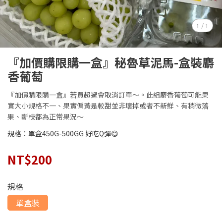
1
/
1
『加價購限購一盒』秘魯草泥馬-盒裝麝
香葡萄
『加價購限購一盒』若買超過會取消訂單～。此組麝香葡萄可能果
實大小規格不一、果實偏黃是較甜並非壞掉或者不新鮮、有稍微落
果、斷枝都為正常果況～
規格：單盒450G-500GG 好吃Q彈😋
NT$200
規格
單盒裝